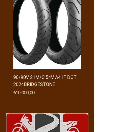
90/90V 21M/C 54V A41F DOT
RX3 ENDURO USB GİRİŞ
2024BRIDGESTONE
(2016-....) ORJ
Fiyat
Fiyat
₺10.000,00
₺950,00