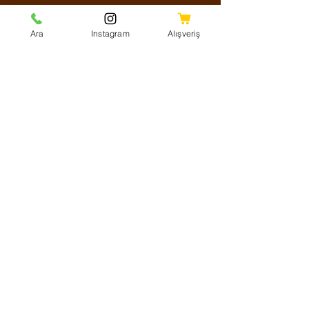
Sosyal Medya
Ara
Instagram
Alışveriş
Facebook
Instagram
Youtube
Twitter
KVKK Aydınlatma Metni
Mesafeli Satış Sözleşmesi
Shipping Policy
Refund Policy
Cookie Policy
Ödeme Yöntemleri