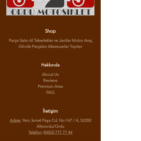
Shop
Parça Satın Al Tekerlekler ve Jantlar Motor Araç
Gövde Parçaları Aksesuarlar Toptan
Hakkında
About Us
Reviews
Premium Area
FAQ
İletişim
Adres
: Yeni, İsmet Paşa Cd. No:147 / A, 52200
Altınordu/Ordu
Telefon
:
(0452) 777 77 44