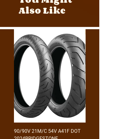
Also Like
Y4MON1012B0171
90/90V 21M/C 54V A41F DOT
RX3 ENDURO USB GİRİŞ
2024BRIDGESTONE
(2016-....) ORJ