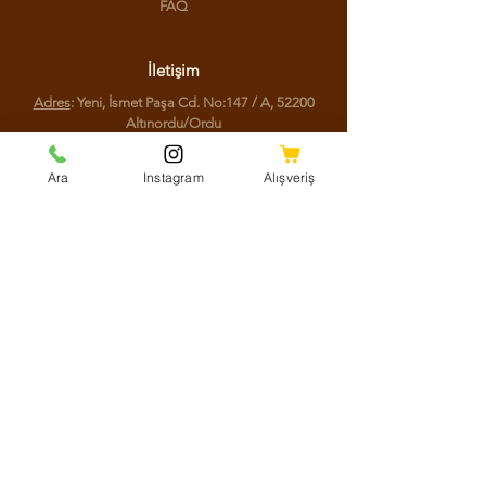
FAQ
İletişim
Adres
: Yeni, İsmet Paşa Cd. No:147 / A, 52200
Altınordu/Ordu
Telefon
:
(0452) 777 77 44
Ara
Instagram
Alışveriş
Sosyal Medya
Facebook
Instagram
Youtube
Twitter
KVKK Aydınlatma Metni
Mesafeli Satış Sözleşmesi
Shipping Policy