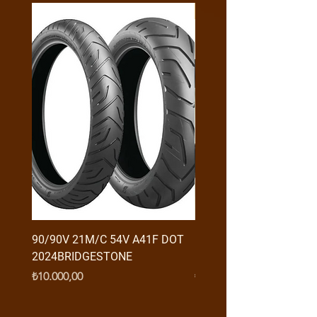
Y4MON1012B0171
90/90V 21M/C 54V A41F DOT
RX3 ENDURO USB GİRİŞ
2024BRIDGESTONE
(2016-....) ORJ
Fiyat
Fiyat
₺10.000,00
₺950,00