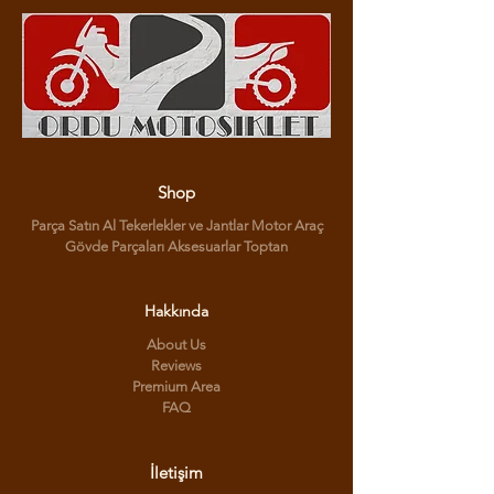
Shop
Parça Satın Al Tekerlekler ve Jantlar Motor Araç
Gövde Parçaları Aksesuarlar Toptan
Hakkında
About Us
Reviews
Premium Area
FAQ
İletişim