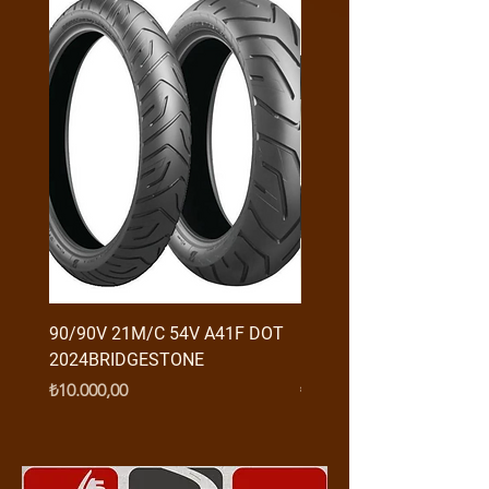
90/90V 21M/C 54V A41F DOT
RX3 ENDURO USB GİRİŞ
2024BRIDGESTONE
(2016-....) ORJ
Fiyat
Fiyat
₺10.000,00
₺950,00