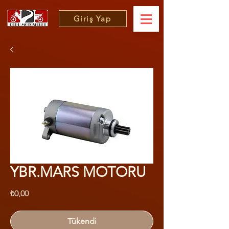
Giriş Yap
YBR.MARS MOTORU
Fiyat
₺0,00
Tükendi