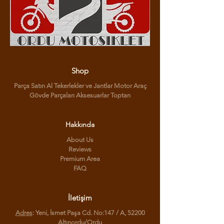
Shop
Parça Satın Al Tekerlekler ve Jantlar Motor Araç
Gövde Parçaları Aksesuarlar Toptan
Hakkında
About Us
Reviews
Premium Area
FAQ
İletişim
Adres
: Yeni, İsmet Paşa Cd. No:147 / A, 52200
Altınordu/Ordu