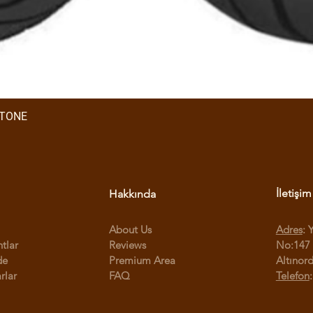
STONE
İletişim
Hakkında
About Us
Adres
: 
ntlar
Reviews
No:147 
de
Premium Area
Altınor
rlar
FAQ
Telefon