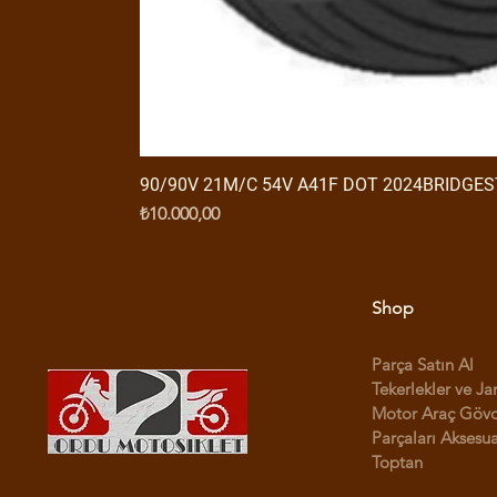
90/90V 21M/C 54V A41F DOT 2024BRIDGE
Fiyat
₺10.000,00
Shop
Parça Satın Al
Tekerlekler ve Ja
Motor Araç Göv
Parçaları Aksesua
Toptan