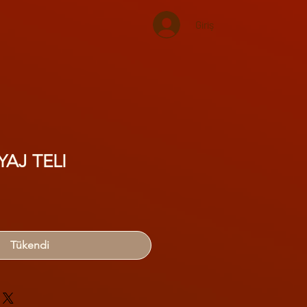
Giriş
YAJ TELI
Tükendi