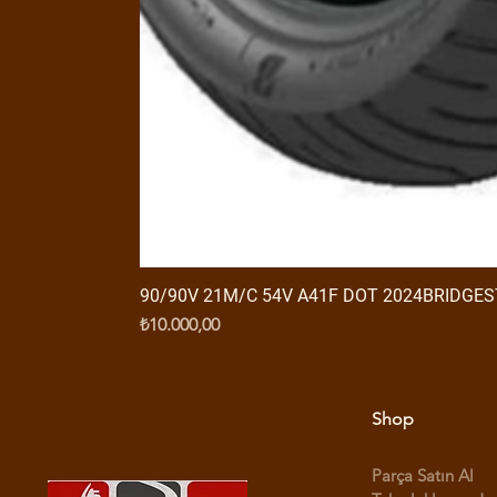
90/90V 21M/C 54V A41F DOT 2024BRIDGE
Fiyat
₺10.000,00
Shop
Parça Satın Al