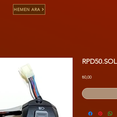
HEMEN ARA
RPD50.SO
Fiyat
₺0,00