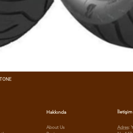
STONE
İletişim
Hakkında
About Us
Adres
: 