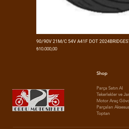
90/90V 21M/C 54V A41F DOT 2024BRIDGE
Fiyat
₺10.000,00
Shop
Parça Satın Al
Tekerlekler ve Ja
Motor Araç Göv
Parçaları Aksesua
Toptan