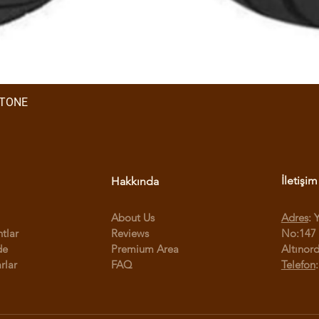
STONE
İletişim
Hakkında
About Us
Adres
: 
ntlar
Reviews
No:147 
de
Premium Area
Altınor
rlar
FAQ
Telefon