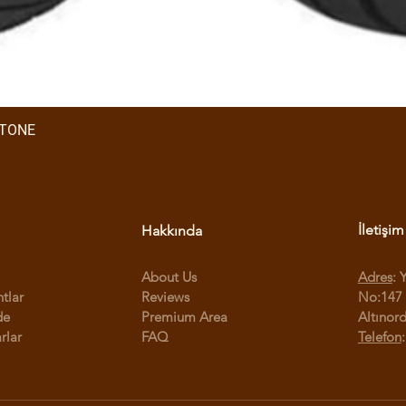
STONE
İletişim
Hakkında
About Us
Adres
: 
ntlar
Reviews
No:147 
de
Premium Area
Altınor
rlar
FAQ
Telefon