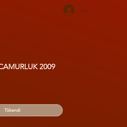
Giriş
 CAMURLUK 2009
Tükendi