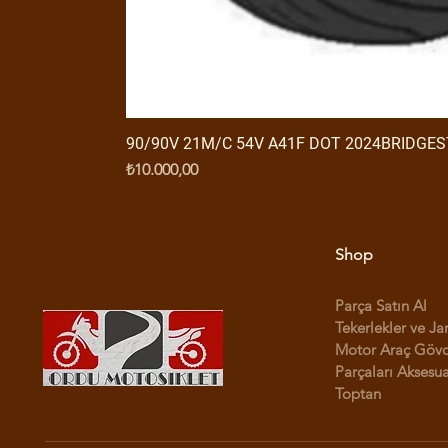
90/90V 21M/C 54V A41F DOT 2024BRIDGE
Fiyat
₺10.000,00
Shop
Parça Satın Al
Tekerlekler ve Ja
Motor Araç Göv
Parçaları Aksesua
Toptan