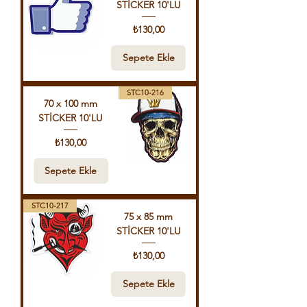
STİCKER 10'LU
Fiyat
₺130,00
Sepete Ekle
STC10-216
70 x 100 mm
STİCKER 10'LU
Fiyat
₺130,00
Sepete Ekle
STC10-217
75 x 85 mm
STİCKER 10'LU
Fiyat
₺130,00
Sepete Ekle