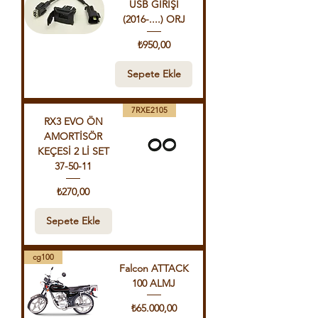
USB GİRİŞİ
(2016-....) ORJ
Fiyat
₺950,00
Sepete Ekle
7RXE2105
RX3 EVO ÖN
AMORTİSÖR
KEÇESİ 2 Lİ SET
37-50-11
Fiyat
₺270,00
Sepete Ekle
cg100
Falcon ATTACK
100 ALMJ
Fiyat
₺65.000,00