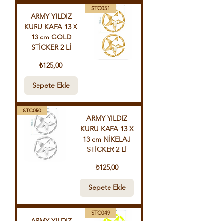
STC051
ARMY YILDIZ
KURU KAFA 13 X
13 cm GOLD
STİCKER 2 Lİ
Fiyat
₺125,00
Sepete Ekle
STC050
ARMY YILDIZ
KURU KAFA 13 X
13 cm NİKELAJ
STİCKER 2 Lİ
Fiyat
₺125,00
Sepete Ekle
STC049
ARMY YILDIZ