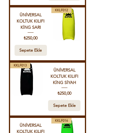
KKLF012
ÜNİVERSAL
KOLTUK KILIFI
KİNG SARI
Fiyat
₺250,00
Sepete Ekle
KKLF013
ÜNİVERSAL
KOLTUK KILIFI
KİNG SİYAH
Fiyat
₺250,00
Sepete Ekle
KKLF016
ÜNİVERSAL
KOLTUK KILIFI