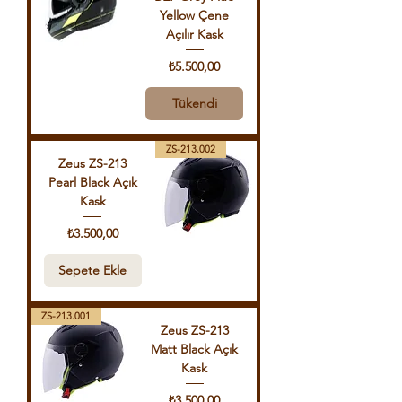
Yellow Çene
Açılır Kask
Fiyat
₺5.500,00
Tükendi
ZS-213.002
Zeus ZS-213
Pearl Black Açık
Kask
Fiyat
₺3.500,00
Sepete Ekle
ZS-213.001
Zeus ZS-213
Matt Black Açık
Kask
Fiyat
₺3.500,00