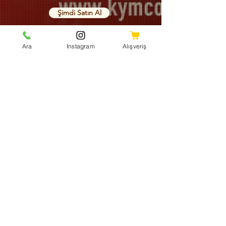
Şimdi Satın Al
Ara
Instagram
Alışveriş
Blog
Aykut Yayla
3 Nis 2024
3 dakikada okunur
B Sınıfı Ehliyetinizle Nasıl