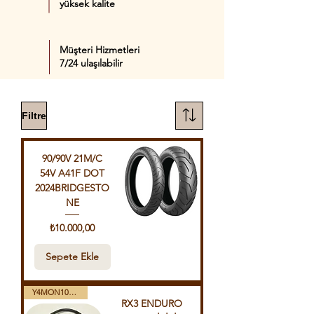
yüksek kalite
Müşteri Hizmetleri
7/24 ulaşılabilir
Filtre
90/90V 21M/C
54V A41F DOT
2024BRIDGESTO
NE
Fiyat
₺10.000,00
Sepete Ekle
Y4MON1012B0171
RX3 ENDURO