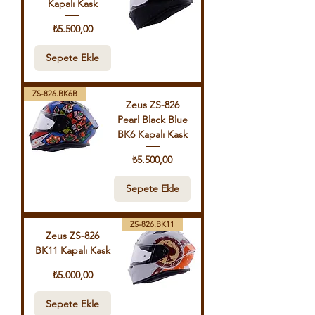
Kapalı Kask
Fiyat
₺5.500,00
Sepete Ekle
ZS-826.BK6B
Zeus ZS-826
Pearl Black Blue
BK6 Kapalı Kask
Fiyat
₺5.500,00
Sepete Ekle
ZS-826.BK11
Zeus ZS-826
BK11 Kapalı Kask
Fiyat
₺5.000,00
Sepete Ekle