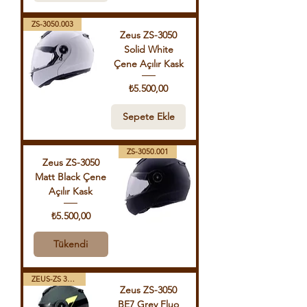
ZS-3050.003
Zeus ZS-3050
Solid White
Çene Açılır Kask
Fiyat
₺5.500,00
Sepete Ekle
ZS-3050.001
Zeus ZS-3050
Matt Black Çene
Açılır Kask
Fiyat
₺5.500,00
Tükendi
ZEUS-ZS 3050 G BE7 FY
Zeus ZS-3050
BE7 Grey Fluo