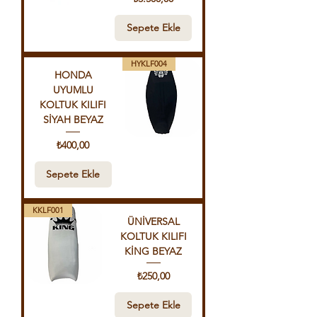
Sepete Ekle
HYKLF004
HONDA
UYUMLU
KOLTUK KILIFI
SİYAH BEYAZ
Fiyat
₺400,00
Sepete Ekle
KKLF001
ÜNİVERSAL
KOLTUK KILIFI
KİNG BEYAZ
Fiyat
₺250,00
Sepete Ekle