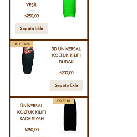
YEŞİL
Fiyat
₺250,00
Sepete Ekle
3DKLF024
3D ÜNİVERSAL
KOLTUK KILIFI
DUDAK
Fiyat
₺200,00
Sepete Ekle
KKLF018
ÜNİVERSAL
KOLTUK KILIFI
SADE SİYAH
Fiyat
₺250,00