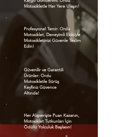
Kargo Gönderimi: Ordu
Motosikletle Her Yere Ulaşın!
Profesyonel Tamir: Ordu
Motosiklet, Deneyimli Ekibiyle
Motosikletinizi Güvenle Teslim
Edin!
Güvenilir ve Garantili
Ürünler: Ordu
Motosikletle Sürüş
Keyfiniz Güvence
Altında!
Her Alışverişte Puan Kazanın,
Motosiklet Tutkunları İçin
Ödüllü Yolculuk Başlasın!