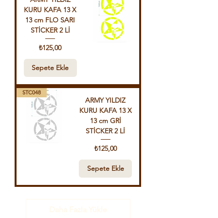
KURU KAFA 13 X
13 cm FLO SARI
STİCKER 2 Lİ
Fiyat
₺125,00
Sepete Ekle
STC048
ARMY YILDIZ
KURU KAFA 13 X
13 cm GRİ
STİCKER 2 Lİ
Fiyat
₺125,00
Sepete Ekle
Daha Fazla Yükle