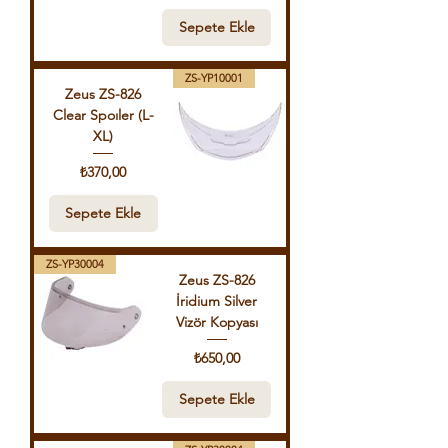
Sepete Ekle
ZS-YP10001
Zeus ZS-826
Clear Spoıler (L-
XL)
Fiyat
₺370,00
Sepete Ekle
ZS-YP30004
Zeus ZS-826
İridium Silver
Vizör Kopyası
Fiyat
₺650,00
Sepete Ekle