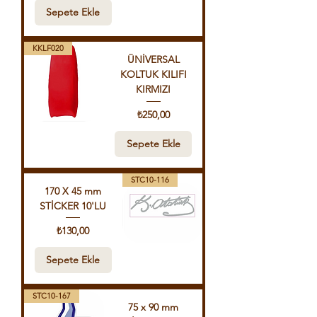
Sepete Ekle
KKLF020
ÜNİVERSAL
KOLTUK KILIFI
KIRMIZI
Fiyat
₺250,00
Sepete Ekle
STC10-116
170 X 45 mm
STİCKER 10'LU
Fiyat
₺130,00
Sepete Ekle
STC10-167
75 x 90 mm