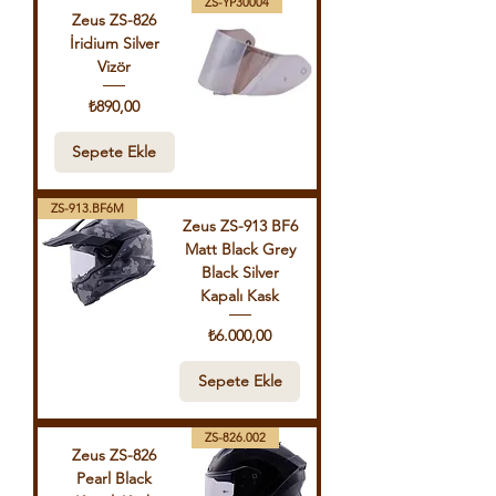
ZS-YP30004
Zeus ZS-826
İridium Silver
Vizör
Fiyat
₺890,00
Sepete Ekle
ZS-913.BF6M
Zeus ZS-913 BF6
Matt Black Grey
Black Silver
Kapalı Kask
Fiyat
₺6.000,00
Sepete Ekle
ZS-826.002
Zeus ZS-826
Pearl Black